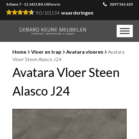
Schans 7 - 11 1421 BA Uithoorn
0297 561 633
9.0
/
10
|
134
waarderingen
Home
Vloer en trap
Avatara vloeren
Avatara
Vloer Steen Alasco J24
Avatara Vloer Steen
Alasco J24