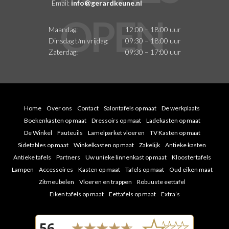
Email:
info@gerardkeune.nl
Maandag:
12:00 – 18:00 uur
Dinsdag t/m vrijdag:
09:30 – 18:00 uur
Zaterdag:
09:30 – 17:00 uur
Home
Over ons
Contact
Salontafels op maat
De werkplaats
Boekenkasten op maat
Dressoirs op maat
Ladekasten op maat
De Winkel
Fauteuils
Lamelparket vloeren
TV Kasten op maat
Sidetables op maat
Winkelkasten op maat
Zakelijk
Antieke kasten
Antieke tafels
Partners
Uw unieke linnenkast op maat
Kloostertafels
Lampen
Accessoires
Kasten op maat
Tafels op maat
Oud eiken maat
Zitmeubelen
Vloeren en trappen
Robuuste eettafel
Eiken tafels op maat
Eettafels op maat
Extra’s