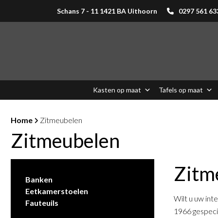
Schans 7 - 11 1421 BA Uithoorn
0297 561 63
Kasten op maat
Tafels op maat
Home
Zitmeubelen
Zitmeubelen
Zitm
Banken
Eetkamerstoelen
Wilt u uw int
Fauteuils
1966 gespecia