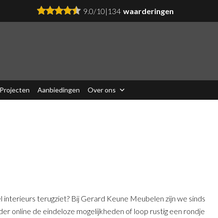
9.0
/
10
|
134
waarderingen
Projecten
Aanbiedingen
Over ons
l interieurs terugziet? Bij Gerard Keune Meubelen zijn we sinds
r online de eindeloze mogelijkheden of loop rustig een rondje