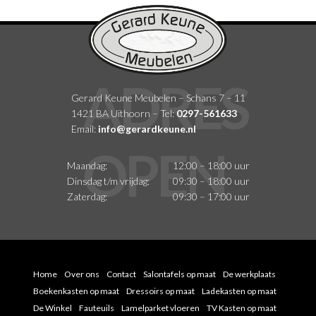
Gerard Keune Meubelen – Schans 7 – 11
1421 BA Uithoorn – Tel:
0297-561633
Email:
info@gerardkeune.nl
Maandag:
12:00 – 18:00 uur
Dinsdag t/m vrijdag:
09:30 – 18:00 uur
Zaterdag:
09:30 – 17:00 uur
Home
Over ons
Contact
Salontafels op maat
De werkplaats
Boekenkasten op maat
Dressoirs op maat
Ladekasten op maat
De Winkel
Fauteuils
Lamelparket vloeren
TV Kasten op maat