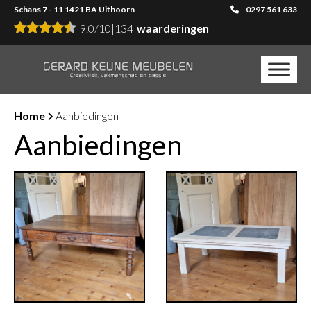
Schans 7 - 11 1421 BA Uithoorn
0297 561 633
9.0
/
10
|
134
waarderingen
Home
Aanbiedingen
Aanbiedingen