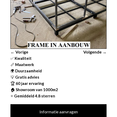
← Vorige
Volgende →
✅
Kwaliteit
📏
Maatwerk
🌍
Duurzaamheid
💡
Gratis advies
🏆
60 jaar ervaring
🏠
Showroom van 1000m2
⭐
Gemiddeld 4.8 sterren
Informatie aanvragen