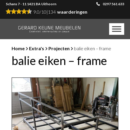
Schans 7 - 11 1421 BA Uithoorn
0297 561 633
9.0
/
10
|
134
waarderingen
Home
Extra's
Projecten
balie eiken – frame
balie eiken – frame