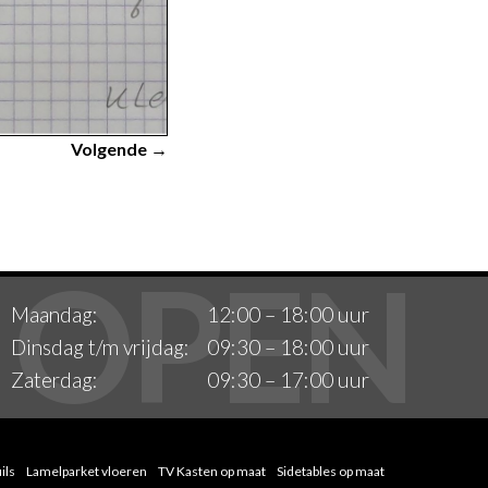
Volgende →
Maandag:
12:00 – 18:00 uur
Dinsdag t/m vrijdag:
09:30 – 18:00 uur
Zaterdag:
09:30 – 17:00 uur
ils
Lamelparket vloeren
TV Kasten op maat
Sidetables op maat