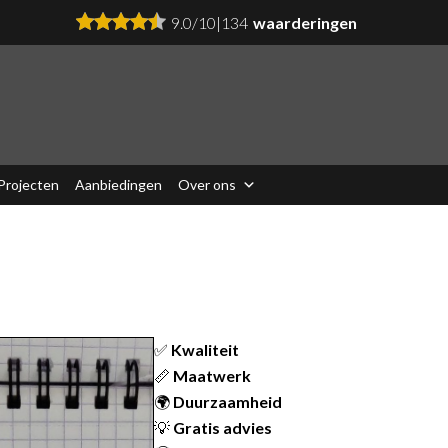
9.0
/
10
|
134
waarderingen
Projecten
Aanbiedingen
Over ons
✅
Kwaliteit
📏
Maatwerk
🌍
Duurzaamheid
💡
Gratis advies