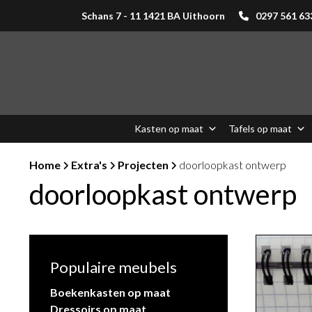
Schans 7 - 11 1421 BA Uithoorn
0297 561 63
Kasten op maat
Tafels op maat
Home
Extra's
Projecten
doorloopkast ontwerp
doorloopkast ontwerp
Populaire meubels
Boekenkasten op maat
Dressoirs op maat