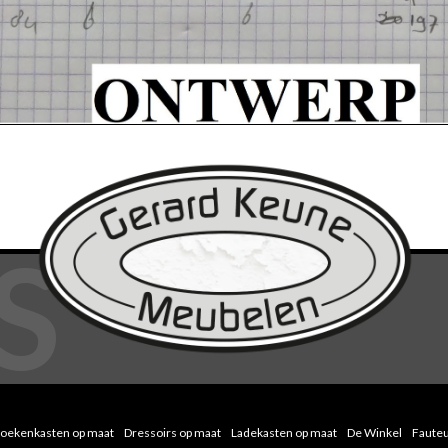
oekenkasten op maat
Dressoirs op maat
Ladekasten op maat
De Winkel
Fauteu