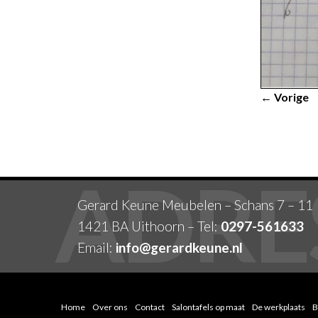
← Vorige
Gerard Keune Meubelen – Schans 7 – 11
1421 BA Uithoorn – Tel:
0297-561633
Email:
info@gerardkeune.nl
Home
Over ons
Contact
Salontafels op maat
De werkplaats
B