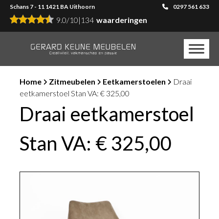
Schans 7 - 11 1421 BA Uithoorn
0297 561 633
9.0
/
10
|
134
waarderingen
Home
Zitmeubelen
Eetkamerstoelen
Draai
eetkamerstoel Stan VA: € 325,00
Draai eetkamerstoel
Stan VA: € 325,00