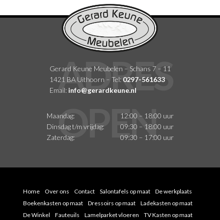
Gerard Keune Meubelen – Schans 7 – 11
1421 BA Uithoorn – Tel:
0297-561633
Email:
info@gerardkeune.nl
Maandag:
12:00 – 18:00 uur
Dinsdag t/m vrijdag:
09:30 – 18:00 uur
Zaterdag:
09:30 – 17:00 uur
Home
Over ons
Contact
Salontafels op maat
De werkplaats
Boekenkasten op maat
Dressoirs op maat
Ladekasten op maat
De Winkel
Fauteuils
Lamelparket vloeren
TV Kasten op maat