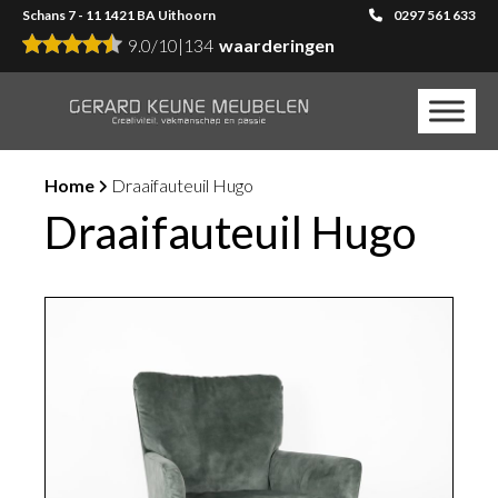
Schans 7 - 11 1421 BA Uithoorn
0297 561 633
9.0
/
10
|
134
waarderingen
Home
Draaifauteuil Hugo
Draaifauteuil Hugo