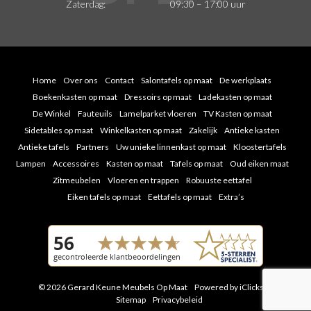
Zaterdag:
09:30 – 17:00 uur
Home
Over ons
Contact
Salontafels op maat
De werkplaats
Boekenkasten op maat
Dressoirs op maat
Ladekasten op maat
De Winkel
Fauteuils
Lamelparket vloeren
TV Kasten op maat
Sidetables op maat
Winkelkasten op maat
Zakelijk
Antieke kasten
Antieke tafels
Partners
Uw unieke linnenkast op maat
Kloostertafels
Lampen
Accessoires
Kasten op maat
Tafels op maat
Oud eiken maat
Zitmeubelen
Vloeren en trappen
Robuuste eettafel
Eiken tafels op maat
Eettafels op maat
Extra’s
© 2026 Gerard Keune Meubels Op Maat
Powered by iClicks
|
Sitemap
Privacybeleid