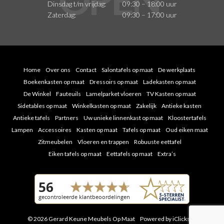
Dinsdag t/m vrijdag:
09:30 – 18:00 uur
Zaterdag:
09:30 – 17:00 uur
Home
Over ons
Contact
Salontafels op maat
De werkplaats
Boekenkasten op maat
Dressoirs op maat
Ladekasten op maat
De Winkel
Fauteuils
Lamelparket vloeren
TV Kasten op maat
Sidetables op maat
Winkelkasten op maat
Zakelijk
Antieke kasten
Antieke tafels
Partners
Uw unieke linnenkast op maat
Kloostertafels
Lampen
Accessoires
Kasten op maat
Tafels op maat
Oud eiken maat
Zitmeubelen
Vloeren en trappen
Robuuste eettafel
Eiken tafels op maat
Eettafels op maat
Extra’s
© 2026 Gerard Keune Meubels Op Maat
Powered by iClicks
|