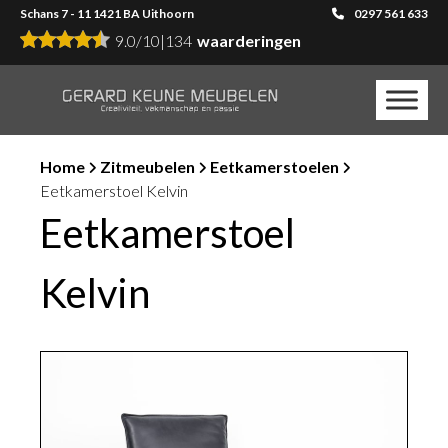
Schans 7 - 11 1421 BA Uithoorn
0297 561 633
9.0
/
10
|
134
waarderingen
Home
Zitmeubelen
Eetkamerstoelen
Eetkamerstoel Kelvin
Eetkamerstoel
Kelvin