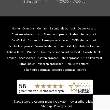
Zaterdag:
09:30 – 17:00 uur
Home
Over ons
Contact
Salontafels op maat
De werkplaats
Boekenkasten op maat
Dressoirs op maat
Ladekasten op maat
De Winkel
Fauteuils
Lamelparket vloeren
TV Kasten op maat
Sidetables op maat
Winkelkasten op maat
Zakelijk
Antieke kasten
Antieke tafels
Partners
Uw unieke linnenkast op maat
Kloostertafels
Lampen
Accessoires
Kasten op maat
Tafels op maat
Oud eiken maat
Zitmeubelen
Vloeren en trappen
Robuuste eettafel
Eiken tafels op maat
Eettafels op maat
Extra’s
© 2026 Gerard Keune Meubels Op Maat
Powered by iClicks
|
Sitemap
Privacybeleid