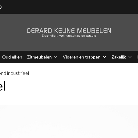
3
Oud eiken
Zitmeubelen
Vloeren en trappen
Zakelijk
ond industrieel
el