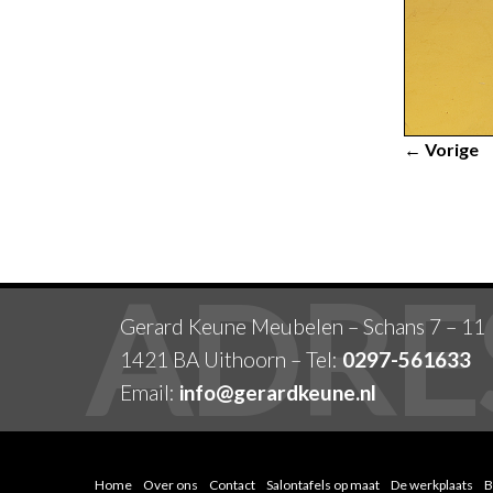
← Vorige
Gerard Keune Meubelen – Schans 7 – 11
1421 BA Uithoorn – Tel:
0297-561633
Email:
info@gerardkeune.nl
Home
Over ons
Contact
Salontafels op maat
De werkplaats
B