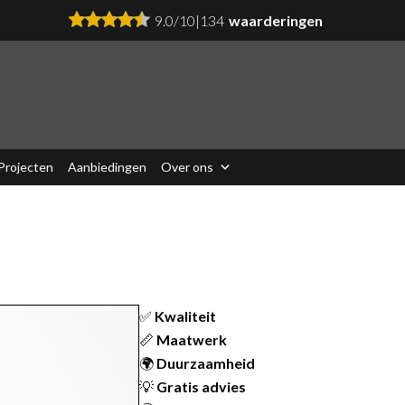
9.0
/
10
|
134
waarderingen
Projecten
Aanbiedingen
Over ons
✅
Kwaliteit
📏
Maatwerk
🌍
Duurzaamheid
💡
Gratis advies