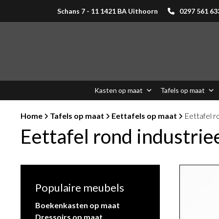
Schans 7 - 11 1421 BA Uithoorn
0297 561 63
Kasten op maat
Tafels op maat
Home
Tafels op maat
Eettafels op maat
Eettafel r
Eettafel rond industrie
Populaire meubels
Boekenkasten op maat
Dressoirs op maat