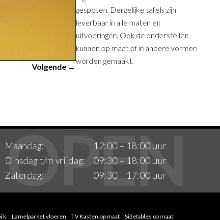
gespoten. Dergelijke tafels zijn
leverbaar in alle maten en
uitvoeringen. Ook de onderstellen
kunnen op maat of in andere vormen
worden gemaakt.
Volgende →
Maandag:
12:00 – 18:00 uur
Dinsdag t/m vrijdag:
09:30 – 18:00 uur
Zaterdag:
09:30 – 17:00 uur
ils
Lamelparket vloeren
TV Kasten op maat
Sidetables op maat