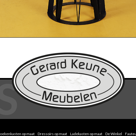
oekenkasten op maat
Dressoirs op maat
Ladekasten op maat
De Winkel
Fauteu