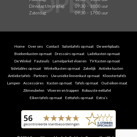
Dinsdag t/m vrijdag:
09:30 – 18:00 uur
Zaterdag:
09:30 – 17:00 uur
Home
Over ons
Contact
Salontafels op maat
De werkplaats
Boekenkasten op maat
Dressoirs op maat
Ladekasten op maat
De Winkel
Fauteuils
Lamelparket vloeren
TV Kasten op maat
Sidetables op maat
Winkelkasten op maat
Zakelijk
Antieke kasten
Antieke tafels
Partners
Uw unieke linnenkast op maat
Kloostertafels
Lampen
Accessoires
Kasten op maat
Tafels op maat
Oud eiken maat
Zitmeubelen
Vloeren en trappen
Robuuste eettafel
Eiken tafels op maat
Eettafels op maat
Extra’s