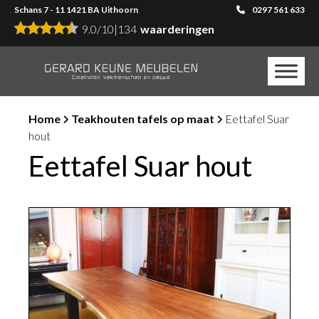
Schans 7 - 11 1421 BA Uithoorn
0297 561 633
9.0
/
10
|
134
waarderingen
Home
Teakhouten tafels op maat
Eettafel Suar
hout
Eettafel Suar hout