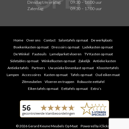
Dinsdag t/m vrijdag:
09:30 – 18:00 uur
Zaterdag:
09:30 – 17:00 uur
Home
Over ons
Contact
Salontafels op maat
De werkplaats
Boekenkasten op maat
Dressoirs op maat
Ladekasten op maat
De Winkel
Fauteuils
Lamelparket vloeren
TV Kasten op maat
Sidetables op maat
Winkelkasten op maat
Zakelijk
Antieke kasten
Antieke tafels
Partners
Uw unieke linnenkast op maat
Kloostertafels
Lampen
Accessoires
Kasten op maat
Tafels op maat
Oud eiken maat
Zitmeubelen
Vloeren en trappen
Robuuste eettafel
Eiken tafels op maat
Eettafels op maat
Extra’s
© 2026 Gerard Keune Meubels Op Maat
Powered by iClicks
|