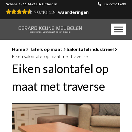
Schans 7 - 11 1421 BA Uithoorn
0297 561 633
9.0
/
10
|
134
waarderingen
Home
Tafels op maat
Salontafel industrieel
Eiken salontafel op maat met traverse
Eiken salontafel op
maat met traverse