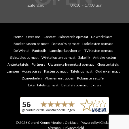
Zaterdag:
09:30 – 17:00 uur
Home
Over ons
Contact
Salontafels op maat
De werkplaats
Boekenkasten op maat
Dressoirs op maat
Ladekasten op maat
De Winkel
Fauteuils
Lamelparket vloeren
TV Kasten op maat
Sidetables op maat
Winkelkasten op maat
Zakelijk
Antieke kasten
Antieke tafels
Partners
Uw unieke linnenkast op maat
Kloostertafels
Lampen
Accessoires
Kasten op maat
Tafels op maat
Oud eiken maat
Zitmeubelen
Vloeren en trappen
Robuuste eettafel
Eiken tafels op maat
Eettafels op maat
Extra’s
© 2026 Gerard Keune Meubels Op Maat
Powered by iClicks
|
Sitemap
Privacybeleid