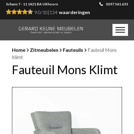
Schans 7 - 11 1421 BA Uithoorn
0297 561 633
9.0
/
10
|
134
waarderingen
Home
Zitmeubelen
Fauteuils
Fauteuil Mons
Klimt
Fauteuil Mons Klimt