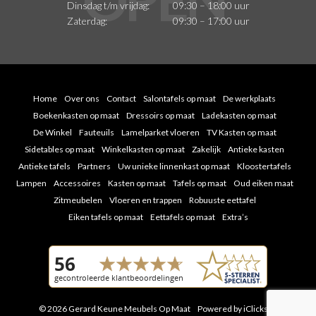
Dinsdag t/m vrijdag:
09:30 – 18:00 uur
Zaterdag:
09:30 – 17:00 uur
Home
Over ons
Contact
Salontafels op maat
De werkplaats
Boekenkasten op maat
Dressoirs op maat
Ladekasten op maat
De Winkel
Fauteuils
Lamelparket vloeren
TV Kasten op maat
Sidetables op maat
Winkelkasten op maat
Zakelijk
Antieke kasten
Antieke tafels
Partners
Uw unieke linnenkast op maat
Kloostertafels
Lampen
Accessoires
Kasten op maat
Tafels op maat
Oud eiken maat
Zitmeubelen
Vloeren en trappen
Robuuste eettafel
Eiken tafels op maat
Eettafels op maat
Extra’s
© 2026 Gerard Keune Meubels Op Maat
Powered by iClicks
|