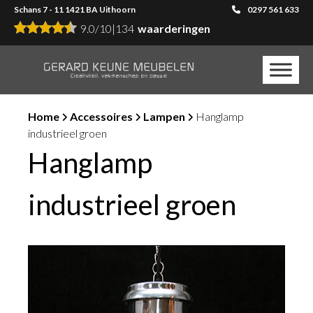
Schans 7 - 11 1421 BA Uithoorn
0297 561 633
9.0
/
10
|
134
waarderingen
Home
Accessoires
Lampen
Hanglamp
industrieel groen
Hanglamp
industrieel groen