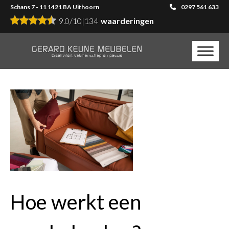
Schans 7 - 11 1421 BA Uithoorn
0297 561 633
9.0
/
10
|
134
waarderingen
Hoe werkt een