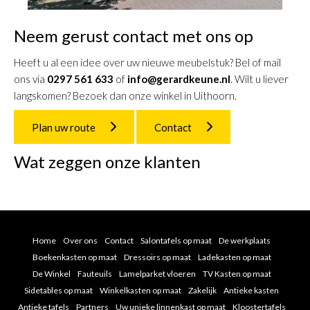
Neem gerust contact met ons op
Heeft u al een idee over uw nieuwe meubelstuk? Bel of mail
ons via
0297 561 633
of
info@gerardkeune.nl
. Wilt u liever
langskomen? Bezoek dan onze winkel in Uithoorn.
Plan uw route
Contact
Wat zeggen onze klanten
Home
Over ons
Contact
Salontafels op maat
De werkplaats
Boekenkasten op maat
Dressoirs op maat
Ladekasten op maat
De Winkel
Fauteuils
Lamelparket vloeren
TV Kasten op maat
Sidetables op maat
Winkelkasten op maat
Zakelijk
Antieke kasten
Antieke tafels
Partners
Uw unieke linnenkast op maat
Kloostertafels