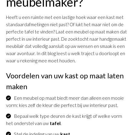
meubelmaker?
Heeft u een ruimte met een lastige hoek waar een kast met
standaardafmetingen niet past? Of lukt het maar niet om de
perfecte tafel te vinden? Laat een meubel op maat maken dat
perfect in uw interieur past. De zoektocht naar handgemaakt
meubilair dat volledig aansluit op uw wensen en smaak is een
waar avontuur. In dit blog leest u welk traject u doorloopt en
waar u rekening mee moet houden.
Voordelen van uw kast op maat laten
maken
Een meubel op maat biedt meer dan alleen een mooie
vorm: kies zelf de kleur die perfect bij uw interieur past.
Bepaal welk type deuren de kast krijgt of welke vorm
het onderstel van uw
tafel
.
Stel de indeling van uw
kast