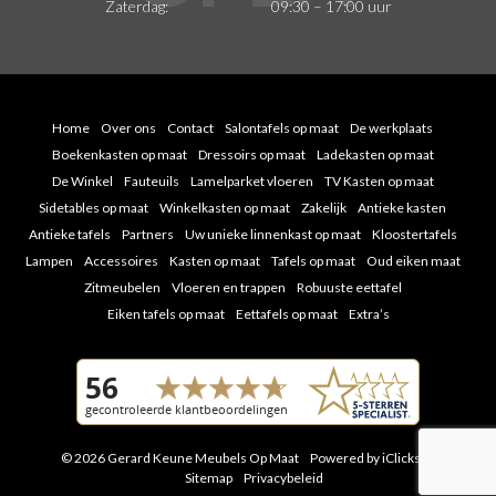
Zaterdag:
09:30 – 17:00 uur
Home
Over ons
Contact
Salontafels op maat
De werkplaats
Boekenkasten op maat
Dressoirs op maat
Ladekasten op maat
De Winkel
Fauteuils
Lamelparket vloeren
TV Kasten op maat
Sidetables op maat
Winkelkasten op maat
Zakelijk
Antieke kasten
Antieke tafels
Partners
Uw unieke linnenkast op maat
Kloostertafels
Lampen
Accessoires
Kasten op maat
Tafels op maat
Oud eiken maat
Zitmeubelen
Vloeren en trappen
Robuuste eettafel
Eiken tafels op maat
Eettafels op maat
Extra’s
© 2026 Gerard Keune Meubels Op Maat
Powered by iClicks
|
Sitemap
Privacybeleid