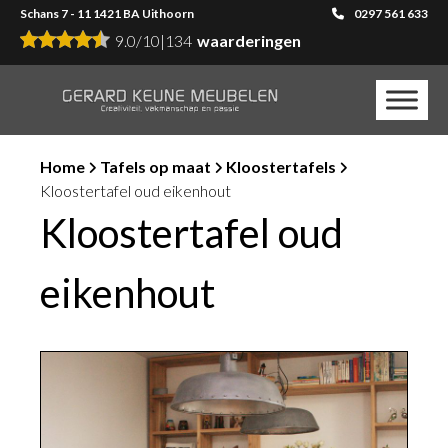
Schans 7 - 11 1421 BA Uithoorn
0297 561 633
9.0
/
10
|
134
waarderingen
Home
Tafels op maat
Kloostertafels
Kloostertafel oud eikenhout
Kloostertafel oud
eikenhout