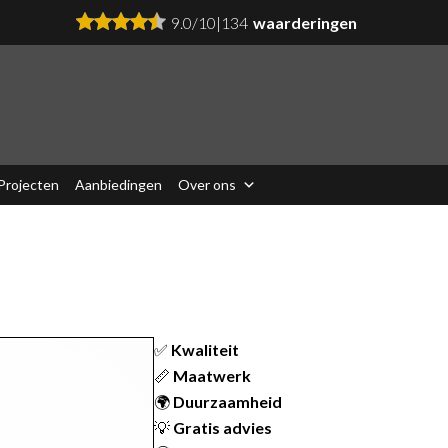
9.0
/
10
|
134
waarderingen
Projecten
Aanbiedingen
Over ons
✅
Kwaliteit
📏
Maatwerk
🌍
Duurzaamheid
💡
Gratis advies