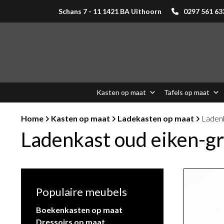
Schans 7 - 11 1421 BA Uithoorn
0297 561 63
Kasten op maat
Tafels op maat
Home
Kasten op maat
Ladekasten op maat
Ladenk
Ladenkast oud eiken-g
Populaire meubels
Boekenkasten op maat
Dressoirs op maat