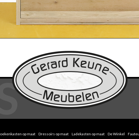
oekenkasten op maat
Dressoirs op maat
Ladekasten op maat
De Winkel
Fauteu