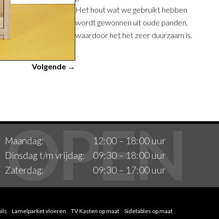
Het hout wat we gebruikt hebben
wordt gewonnen uit oude panden,
waardoor het het zeer duurzaam is.
Volgende →
Maandag:
12:00 – 18:00 uur
Dinsdag t/m vrijdag:
09:30 – 18:00 uur
Zaterdag:
09:30 – 17:00 uur
ils
Lamelparket vloeren
TV Kasten op maat
Sidetables op maat