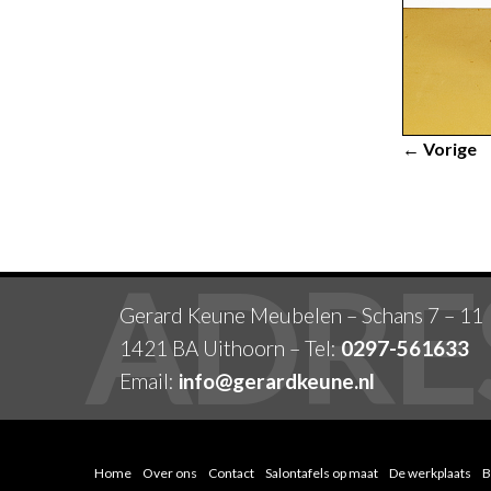
← Vorige
Gerard Keune Meubelen – Schans 7 – 11
1421 BA Uithoorn – Tel:
0297-561633
Email:
info@gerardkeune.nl
Home
Over ons
Contact
Salontafels op maat
De werkplaats
B