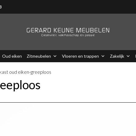
3
Oud eiken
Zitmeubelen
Vloeren en trappen
Zakelijk
ast oud eiken-greeploos
reeploos