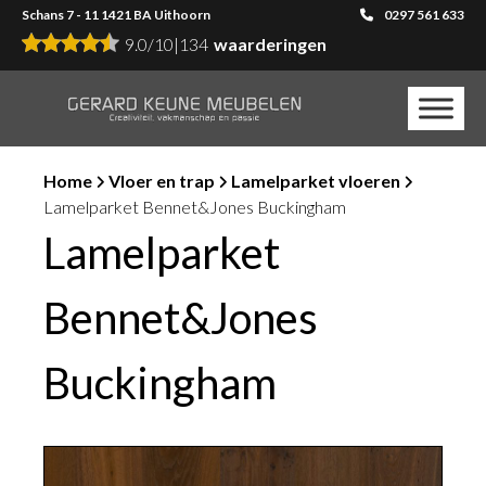
Schans 7 - 11 1421 BA Uithoorn
0297 561 633
9.0
/
10
|
134
waarderingen
Home
Vloer en trap
Lamelparket vloeren
Lamelparket Bennet&Jones Buckingham
Lamelparket
Bennet&Jones
Buckingham