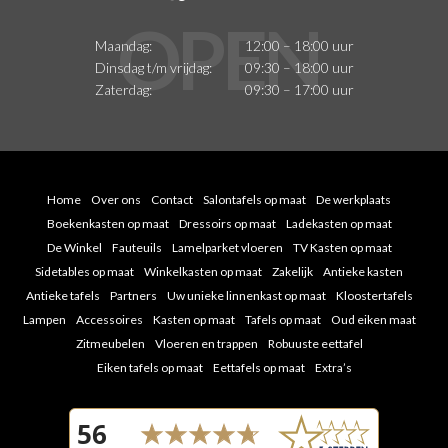
Maandag:
12:00 – 18:00 uur
Dinsdag t/m vrijdag:
09:30 – 18:00 uur
Zaterdag:
09:30 – 17:00 uur
Home
Over ons
Contact
Salontafels op maat
De werkplaats
Boekenkasten op maat
Dressoirs op maat
Ladekasten op maat
De Winkel
Fauteuils
Lamelparket vloeren
TV Kasten op maat
Sidetables op maat
Winkelkasten op maat
Zakelijk
Antieke kasten
Antieke tafels
Partners
Uw unieke linnenkast op maat
Kloostertafels
Lampen
Accessoires
Kasten op maat
Tafels op maat
Oud eiken maat
Zitmeubelen
Vloeren en trappen
Robuuste eettafel
Eiken tafels op maat
Eettafels op maat
Extra’s