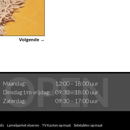
Volgende →
Maandag:
12:00 – 18:00 uur
Dinsdag t/m vrijdag:
09:30 – 18:00 uur
Zaterdag:
09:30 – 17:00 uur
ils
Lamelparket vloeren
TV Kasten op maat
Sidetables op maat