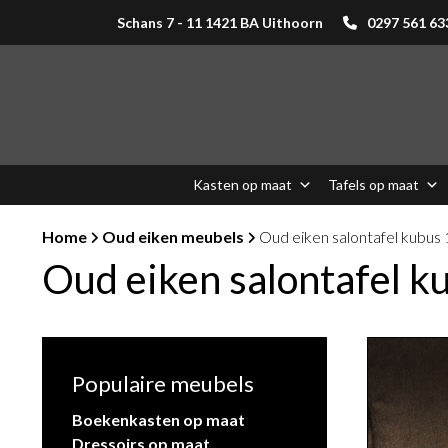
Schans 7 - 11 1421 BA Uithoorn
0297 561 63
Kasten op maat
Tafels op maat
Home
Oud eiken meubels
Oud eiken salontafel kubus 
Oud eiken salontafel k
Populaire meubels
Boekenkasten op maat
Dressoirs op maat