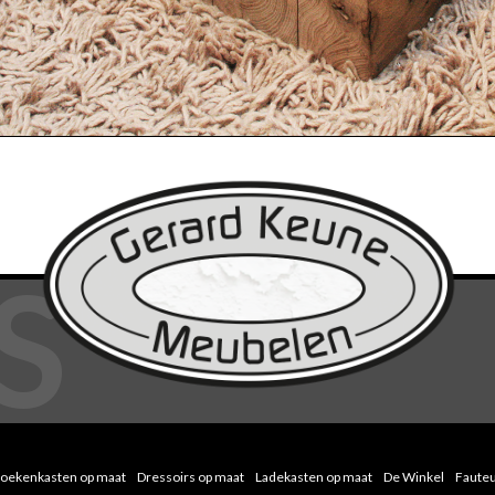
oekenkasten op maat
Dressoirs op maat
Ladekasten op maat
De Winkel
Fauteu