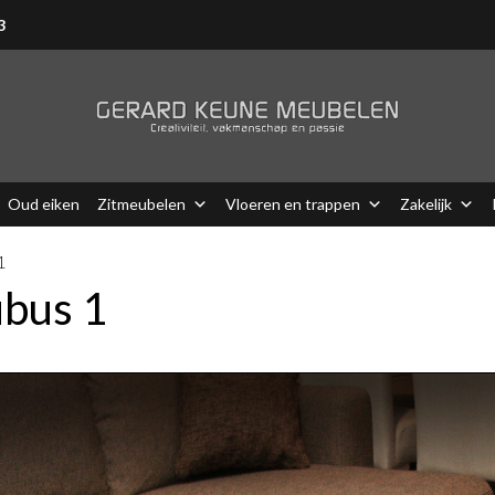
3
Oud eiken
Zitmeubelen
Vloeren en trappen
Zakelijk
1
ubus 1