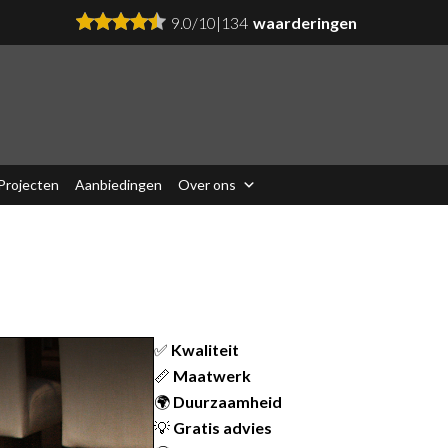
9.0
/
10
|
134
waarderingen
Projecten
Aanbiedingen
Over ons
✅
Kwaliteit
📏
Maatwerk
🌍
Duurzaamheid
💡
Gratis advies