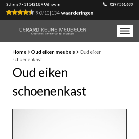
Schans 7 - 11 1421 BA Uithoorn
0297 561 633
9.0
/
10
|
134
waarderingen
Home
Oud eiken meubels
Oud eiken
schoenenkast
Oud eiken
schoenenkast