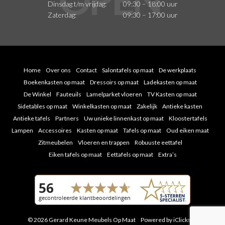
Dinsdag t/m vrijdag:
09:30 – 18:00 uur
Zaterdag:
09:30 – 17:00 uur
Home
Over ons
Contact
Salontafels op maat
De werkplaats
Boekenkasten op maat
Dressoirs op maat
Ladekasten op maat
De Winkel
Fauteuils
Lamelparket vloeren
TV Kasten op maat
Sidetables op maat
Winkelkasten op maat
Zakelijk
Antieke kasten
Antieke tafels
Partners
Uw unieke linnenkast op maat
Kloostertafels
Lampen
Accessoires
Kasten op maat
Tafels op maat
Oud eiken maat
Zitmeubelen
Vloeren en trappen
Robuuste eettafel
Eiken tafels op maat
Eettafels op maat
Extra’s
© 2026 Gerard Keune Meubels Op Maat
Powered by iClicks
|