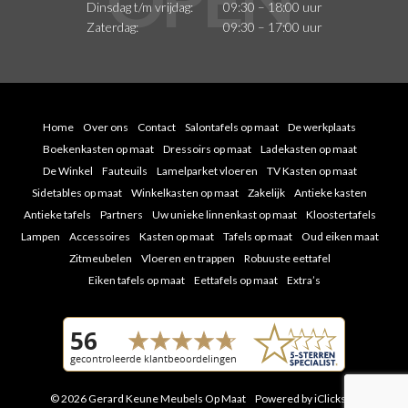
Dinsdag t/m vrijdag:
09:30 – 18:00 uur
Zaterdag:
09:30 – 17:00 uur
Home
Over ons
Contact
Salontafels op maat
De werkplaats
Boekenkasten op maat
Dressoirs op maat
Ladekasten op maat
De Winkel
Fauteuils
Lamelparket vloeren
TV Kasten op maat
Sidetables op maat
Winkelkasten op maat
Zakelijk
Antieke kasten
Antieke tafels
Partners
Uw unieke linnenkast op maat
Kloostertafels
Lampen
Accessoires
Kasten op maat
Tafels op maat
Oud eiken maat
Zitmeubelen
Vloeren en trappen
Robuuste eettafel
Eiken tafels op maat
Eettafels op maat
Extra’s
© 2026 Gerard Keune Meubels Op Maat
Powered by iClicks
|