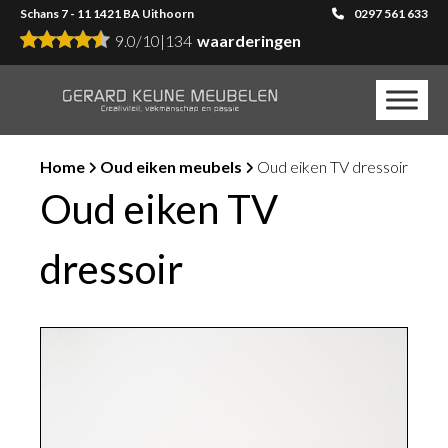
Schans 7 - 11 1421 BA Uithoorn
0297 561 633
9.0
/
10
|
134
waarderingen
Home
Oud eiken meubels
Oud eiken TV dressoir
Oud eiken TV
dressoir