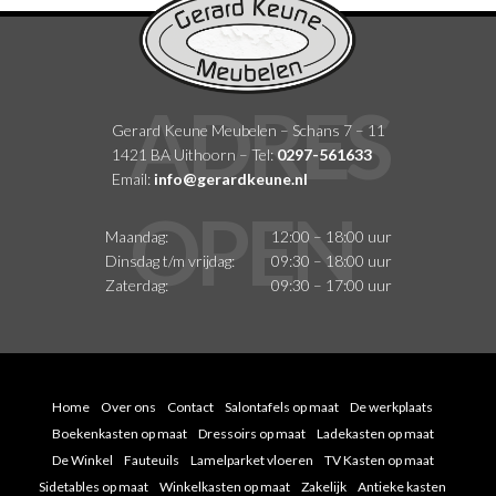
Gerard Keune Meubelen – Schans 7 – 11
1421 BA Uithoorn – Tel:
0297-561633
Email:
info@gerardkeune.nl
Maandag:
12:00 – 18:00 uur
Dinsdag t/m vrijdag:
09:30 – 18:00 uur
Zaterdag:
09:30 – 17:00 uur
Home
Over ons
Contact
Salontafels op maat
De werkplaats
Boekenkasten op maat
Dressoirs op maat
Ladekasten op maat
De Winkel
Fauteuils
Lamelparket vloeren
TV Kasten op maat
Sidetables op maat
Winkelkasten op maat
Zakelijk
Antieke kasten