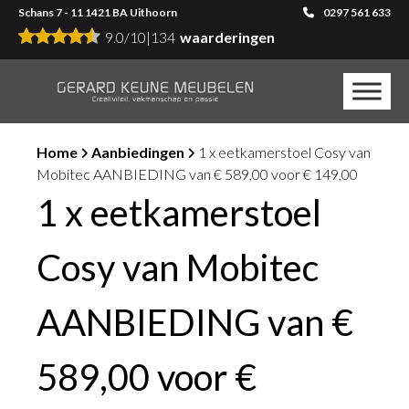
Schans 7 - 11 1421 BA Uithoorn
0297 561 633
9.0
/
10
|
134
waarderingen
Home
Aanbiedingen
1 x eetkamerstoel Cosy van
Mobitec AANBIEDING van € 589,00 voor € 149,00
1 x eetkamerstoel
Cosy van Mobitec
AANBIEDING van €
589,00 voor €