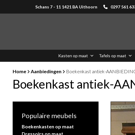
Schans 7 - 11 1421 BA Uithoorn
0297 561 63
Kasten op maat
Tafels op maat
Home
Aanbiedingen
Boekenkast antiek-AANBIEDING 
Boekenkast antiek-AA
Populaire meubels
Boekenkasten op maat
Dressoirs op maat