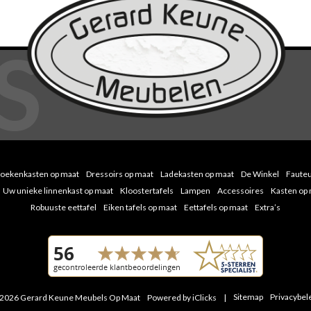
oekenkasten op maat
Dressoirs op maat
Ladekasten op maat
De Winkel
Fauteu
Uw unieke linnenkast op maat
Kloostertafels
Lampen
Accessoires
Kasten op
Robuuste eettafel
Eiken tafels op maat
Eettafels op maat
Extra’s
Sitemap
Privacybel
2026 Gerard Keune Meubels Op Maat
Powered by iClicks
|