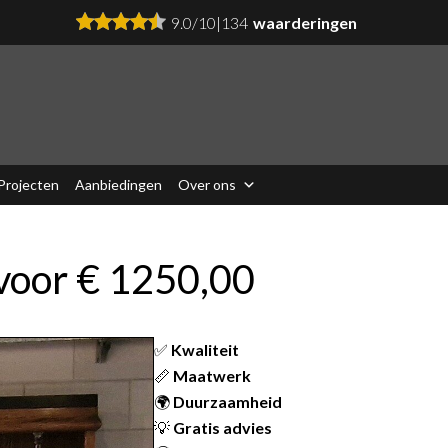
9.0
/
10
|
134
waarderingen
Projecten
Aanbiedingen
Over ons
voor € 1250,00
✅
Kwaliteit
📏
Maatwerk
🌍
Duurzaamheid
💡
Gratis advies