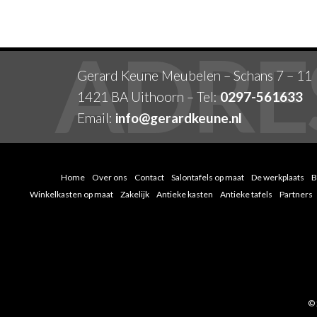
Gerard Keune Meubelen – Schans 7 – 11
1421 BA Uithoorn – Tel:
0297-561633
Email:
info@gerardkeune.nl
Home
Over ons
Contact
Salontafels op maat
De werkplaats
B
Winkelkasten op maat
Zakelijk
Antieke kasten
Antieke tafels
Partners
© 