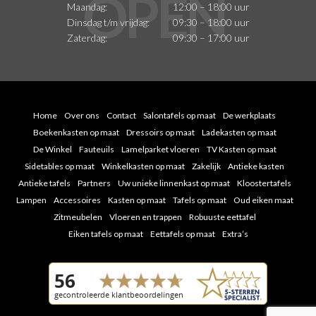
Maandag:
12:00 – 18:00 uur
Dinsdag t/m vrijdag:
09:30 – 18:00 uur
Zaterdag:
09:30 – 17:00 uur
Home
Over ons
Contact
Salontafels op maat
De werkplaats
Boekenkasten op maat
Dressoirs op maat
Ladekasten op maat
De Winkel
Fauteuils
Lamelparket vloeren
TV Kasten op maat
Sidetables op maat
Winkelkasten op maat
Zakelijk
Antieke kasten
Antieke tafels
Partners
Uw unieke linnenkast op maat
Kloostertafels
Lampen
Accessoires
Kasten op maat
Tafels op maat
Oud eiken maat
Zitmeubelen
Vloeren en trappen
Robuuste eettafel
Eiken tafels op maat
Eettafels op maat
Extra’s