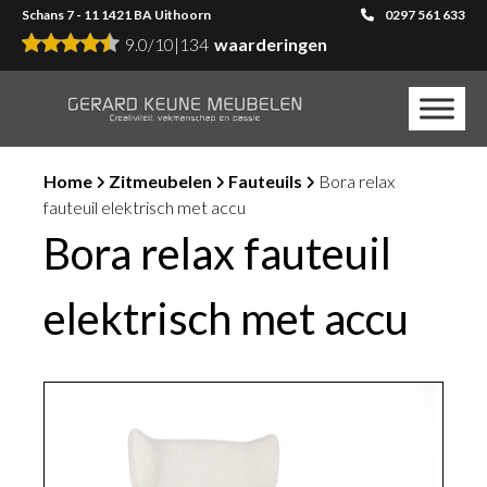
Schans 7 - 11 1421 BA Uithoorn
0297 561 633
9.0
/
10
|
134
waarderingen
Home
Zitmeubelen
Fauteuils
Bora relax
fauteuil elektrisch met accu
Bora relax fauteuil
elektrisch met accu