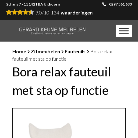
Schans 7 - 11 1421 BA Uithoorn
0297 561 633
9.0
/
10
|
134
waarderingen
Home
Zitmeubelen
Fauteuils
Bora relax
fauteuil met sta op functie
Bora relax fauteuil
met sta op functie