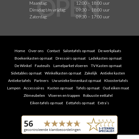
Maandag:
12:00 – 18:00 uur
Dinsdag t/m vrijdag:
09:30 – 18:00 uur
Zaterdag:
09:30 – 17:00 uur
Home
Over ons
Contact
Salontafels op maat
De werkplaats
Boekenkasten op maat
Dressoirs op maat
Ladekasten op maat
De Winkel
Fauteuils
Lamelparket vloeren
TV Kasten op maat
Sidetables op maat
Winkelkasten op maat
Zakelijk
Antieke kasten
Antieke tafels
Partners
Uw unieke linnenkast op maat
Kloostertafels
Lampen
Accessoires
Kasten op maat
Tafels op maat
Oud eiken maat
Zitmeubelen
Vloeren en trappen
Robuuste eettafel
Eiken tafels op maat
Eettafels op maat
Extra’s