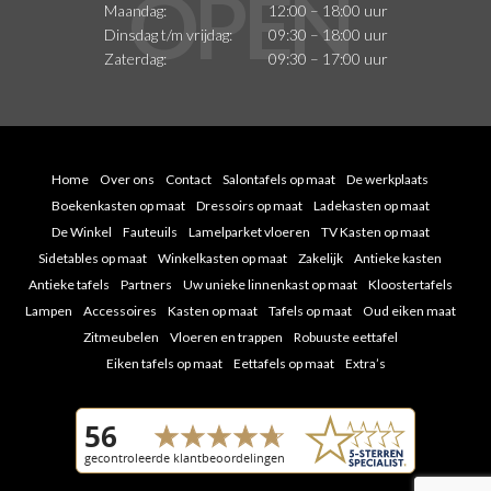
Maandag:
12:00 – 18:00 uur
Dinsdag t/m vrijdag:
09:30 – 18:00 uur
Zaterdag:
09:30 – 17:00 uur
Home
Over ons
Contact
Salontafels op maat
De werkplaats
Boekenkasten op maat
Dressoirs op maat
Ladekasten op maat
De Winkel
Fauteuils
Lamelparket vloeren
TV Kasten op maat
Sidetables op maat
Winkelkasten op maat
Zakelijk
Antieke kasten
Antieke tafels
Partners
Uw unieke linnenkast op maat
Kloostertafels
Lampen
Accessoires
Kasten op maat
Tafels op maat
Oud eiken maat
Zitmeubelen
Vloeren en trappen
Robuuste eettafel
Eiken tafels op maat
Eettafels op maat
Extra’s