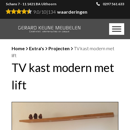
Schans 7 - 11 1421 BA Uithoorn
0297 561 633
9.0
/
10
|
134
waarderingen
Home
Extra's
Projecten
TV kast modern met
lift
TV kast modern met
lift