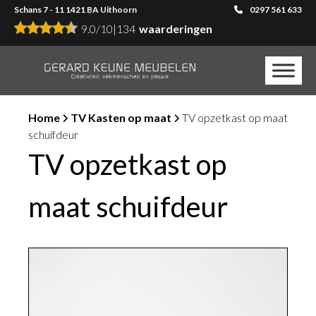
Schans 7 - 11 1421 BA Uithoorn
0297 561 633
9.0
/
10
|
134
waarderingen
Home
TV Kasten op maat
TV opzetkast op maat
schuifdeur
TV opzetkast op
maat schuifdeur