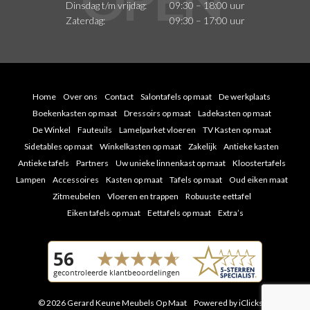
Dinsdag t/m vrijdag:
09:30 – 18:00 uur
Zaterdag:
09:30 – 17:00 uur
Home
Over ons
Contact
Salontafels op maat
De werkplaats
Boekenkasten op maat
Dressoirs op maat
Ladekasten op maat
De Winkel
Fauteuils
Lamelparket vloeren
TV Kasten op maat
Sidetables op maat
Winkelkasten op maat
Zakelijk
Antieke kasten
Antieke tafels
Partners
Uw unieke linnenkast op maat
Kloostertafels
Lampen
Accessoires
Kasten op maat
Tafels op maat
Oud eiken maat
Zitmeubelen
Vloeren en trappen
Robuuste eettafel
Eiken tafels op maat
Eettafels op maat
Extra’s
© 2026 Gerard Keune Meubels Op Maat
Powered by iClicks
|