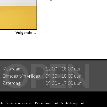
Volgende →
Maandag:
12:00 – 18:00 uur
Dinsdag t/m vrijdag:
09:30 – 18:00 uur
Zaterdag:
09:30 – 17:00 uur
ils
Lamelparket vloeren
TV Kasten op maat
Sidetables op maat