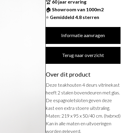
🏆
60 jaar ervaring
🏠
Showroom van 1000m2
⭐
Gemiddeld 4.8 sterren
Informatie aanvragen
Terug naar overzicht
Over dit product
Deze teakhouten 4 deurs vitrinekast
heeft 2 stalen bovendeuren met glas.
De espagnoletsloten geven deze
kast een extra stoere uitstraling.
Maten: 219 x 95 x 50/40 cm. (hxbrxd)
Kan in alle maten en uitvoeringen
worden geleverd.