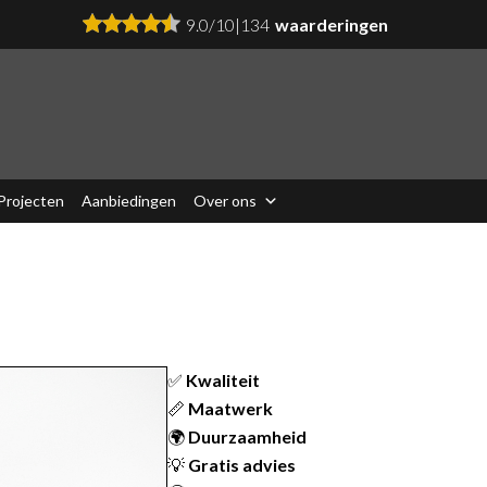
9.0
/
10
|
134
waarderingen
Projecten
Aanbiedingen
Over ons
✅
Kwaliteit
📏
Maatwerk
🌍
Duurzaamheid
💡
Gratis advies