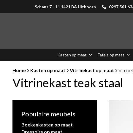
Schans 7 - 11 1421 BA Uithoorn
0297 561 63
Kasten op maat
Tafels op maat
Home
Kasten op maat
Vitrinekast op maat
Vitrine
Vitrinekast teak staal
Populaire meubels
Boekenkasten op maat
Dressoirs op maat