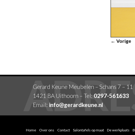
← Vorige
Gerard Keune Meubelen – Schans 7 – 11
1421 BA Uithoorn – Tel:
0297-561633
Email:
info@gerardkeune.nl
Home
Over ons
Contact
Salontafels op maat
De werkplaats
B