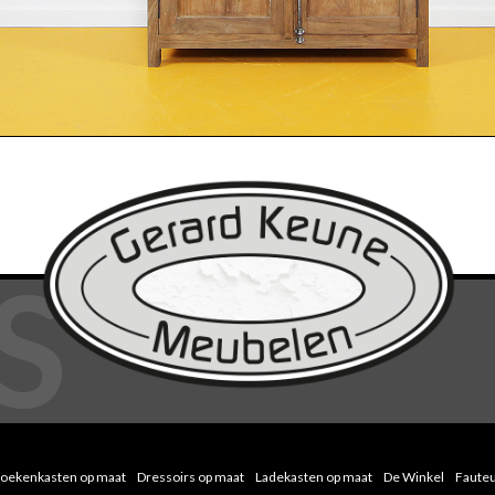
oekenkasten op maat
Dressoirs op maat
Ladekasten op maat
De Winkel
Fauteu