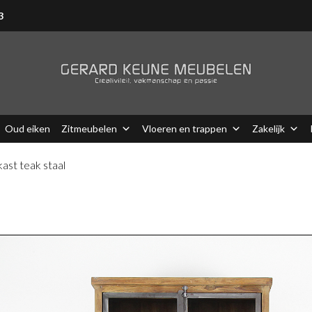
3
Oud eiken
Zitmeubelen
Vloeren en trappen
Zakelijk
kast teak staal