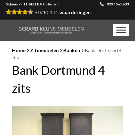
Schans 7 - 11 1421 BA Uithoorn
0297 561 633
9.0
/
10
|
134
waarderingen
Home
Zitmeubelen
Banken
Bank Dortmund 4
zits
Bank Dortmund 4
zits