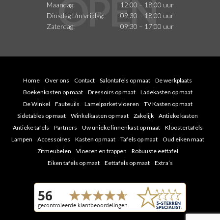
Maandag:
12:00 – 18:00 uur
Dinsdag t/m vrijdag:
09:30 – 18:00 uur
Zaterdag:
09:30 – 17:00 uur
Home
Over ons
Contact
Salontafels op maat
De werkplaats
Boekenkasten op maat
Dressoirs op maat
Ladekasten op maat
De Winkel
Fauteuils
Lamelparket vloeren
TV Kasten op maat
Sidetables op maat
Winkelkasten op maat
Zakelijk
Antieke kasten
Antieke tafels
Partners
Uw unieke linnenkast op maat
Kloostertafels
Lampen
Accessoires
Kasten op maat
Tafels op maat
Oud eiken maat
Zitmeubelen
Vloeren en trappen
Robuuste eettafel
Eiken tafels op maat
Eettafels op maat
Extra’s