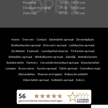
Maandag:
12:00 – 18:00 uur
Dinsdag t/m vrijdag:
09:30 – 18:00 uur
Zaterdag:
09:30 – 17:00 uur
Home
Over ons
Contact
Salontafels op maat
De werkplaats
Boekenkasten op maat
Dressoirs op maat
Ladekasten op maat
De Winkel
Fauteuils
Lamelparket vloeren
TV Kasten op maat
Sidetables op maat
Winkelkasten op maat
Zakelijk
Antieke kasten
Antieke tafels
Partners
Uw unieke linnenkast op maat
Kloostertafels
Lampen
Accessoires
Kasten op maat
Tafels op maat
Oud eiken maat
Zitmeubelen
Vloeren en trappen
Robuuste eettafel
Eiken tafels op maat
Eettafels op maat
Extra’s