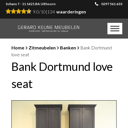
Schans 7 - 11 1421 BA Uithoorn
0297 561 633
9.0
/
10
|
134
waarderingen
Home
Zitmeubelen
Banken
Bank Dortmund
love seat
Bank Dortmund love
seat