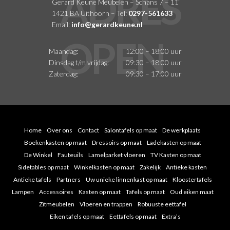
Gerard Keune Meubelen – Schans 7 – 11
1421 BA Uithoorn – Tel:
0297-561633
Email:
info@gerardkeune.nl
Maandag:
12:00 – 18:00 uur
Dinsdag t/m vrijdag:
09:30 – 18:00 uur
Zaterdag:
09:30 – 17:00 uur
Home
Over ons
Contact
Salontafels op maat
De werkplaats
Boekenkasten op maat
Dressoirs op maat
Ladekasten op maat
De Winkel
Fauteuils
Lamelparket vloeren
TV Kasten op maat
Sidetables op maat
Winkelkasten op maat
Zakelijk
Antieke kasten
Antieke tafels
Partners
Uw unieke linnenkast op maat
Kloostertafels
Lampen
Accessoires
Kasten op maat
Tafels op maat
Oud eiken maat
Zitmeubelen
Vloeren en trappen
Robuuste eettafel
Eiken tafels op maat
Eettafels op maat
Extra’s